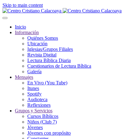
Skip to main content
Inicio
Información
Quiénes Somos
Ubicación
Iglesias/Grupos Filiales
Revista Digital
Lectura Bíblica Diaria
Cuestionarios de Lectura Bíblica
Galería
Mensajes
En Vivo (You Tube)
Itunes
Spotify
Audioteca
Reflexiones
Grupos y Servicios
Cursos Bíblicos
Niños (Club 7)
Jóvenes
Jóvenes con propósito
Constantes